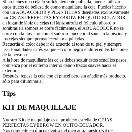
Si no tienes una ceja lo suficientemente poblada, puedes utilizar
otros trucos de belleza de como maquillarte la ceja. Puedes hacerlo
con un AQUACOLOR y PLANTILLAS diseñadas exclusivamente
por CEJAS PERFECTAS EYEBROW EN QUITO-ECUADOR
en lugar de lápiz de cejas (el lápiz atrofia el folículo piloso) o
sombras (la sombra se corre fácilmente), el AQUACOLOR no se
corre con la lluvia ni con el sudor se puede ir al sauna a la piscina y
tus cejas siempre permanecerán maquilladas.
Recuerda el color debe ir de acuerdo al tono de tu piel y siempre
usar tonalidades cafés ya que el color negro endurecen las facciones
de la persona.
A la hora de maquillarte las cejas debes seguir estos sencillos pasos:
comienza por el extremo interno dando trazos suaves hacia el
exterior.
Después, repasa la ceja con el pincel pero sin añadir más producto,
sólo para difuminarla.
Tips
KIT DE MAQUILLAJE
Nuestro Kit de maquillaje es el producto estrella de CEJAS
PERFECTAS EYEBROW EN QUITO-ECUADOR.
Nos convierte en únicos dentro del mercado, nuestro Kit de