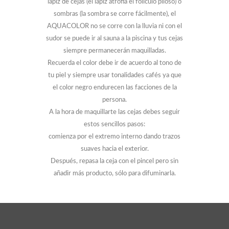
lápiz de cejas (el lápiz atrofia el folículo piloso) o
sombras (la sombra se corre fácilmente), el
AQUACOLOR no se corre con la lluvia ni con el
sudor se puede ir al sauna a la piscina y tus cejas
siempre permanecerán maquilladas.
Recuerda el color debe ir de acuerdo al tono de
tu piel y siempre usar tonalidades cafés ya que
el color negro endurecen las facciones de la
persona.
A la hora de maquillarte las cejas debes seguir
estos sencillos pasos:
comienza por el extremo interno dando trazos
suaves hacia el exterior.
Después, repasa la ceja con el pincel pero sin
añadir más producto, sólo para difuminarla.