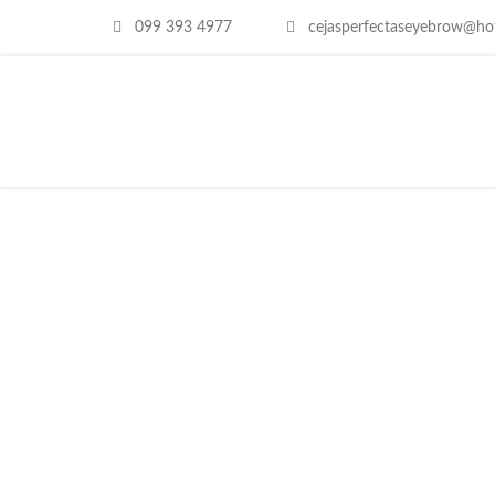
099 393 4977
cejasperfectaseyebrow@ho