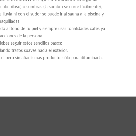
folículo piloso) o sombras (la sombra se corre fácilmente),
uvia ni con el sudor se puede ir al sauna a la piscina y
aquilladas.
do al tono de tu piel y siempre usar tonalidades cafés ya
facciones de la persona.
debes seguir estos sencillos pasos:
ando trazos suaves hacia el exterior.
cel pero sin añadir más producto, sólo para difuminarla.