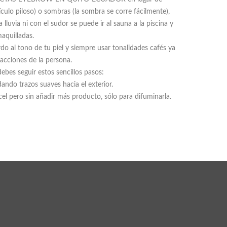
folículo piloso) o sombras (la sombra se corre fácilmente),
uvia ni con el sudor se puede ir al sauna a la piscina y
aquilladas.
do al tono de tu piel y siempre usar tonalidades cafés ya
facciones de la persona.
debes seguir estos sencillos pasos:
ando trazos suaves hacia el exterior.
cel pero sin añadir más producto, sólo para difuminarla.