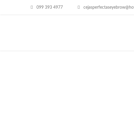
099 393 4977
cejasperfectaseyebrow@ho