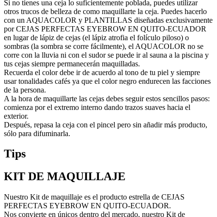
Si no tienes una ceja lo suficientemente poblada, puedes utilizar
otros trucos de belleza de como maquillarte la ceja. Puedes hacerlo
con un AQUACOLOR y PLANTILLAS diseñadas exclusivamente
por CEJAS PERFECTAS EYEBROW EN QUITO-ECUADOR
en lugar de lápiz de cejas (el lápiz atrofia el folículo piloso) o
sombras (la sombra se corre fácilmente), el AQUACOLOR no se
corre con la lluvia ni con el sudor se puede ir al sauna a la piscina y
tus cejas siempre permanecerán maquilladas.
Recuerda el color debe ir de acuerdo al tono de tu piel y siempre
usar tonalidades cafés ya que el color negro endurecen las facciones
de la persona.
A la hora de maquillarte las cejas debes seguir estos sencillos pasos:
comienza por el extremo interno dando trazos suaves hacia el
exterior.
Después, repasa la ceja con el pincel pero sin añadir más producto,
sólo para difuminarla.
Tips
KIT DE MAQUILLAJE
Nuestro Kit de maquillaje es el producto estrella de CEJAS
PERFECTAS EYEBROW EN QUITO-ECUADOR.
Nos convierte en únicos dentro del mercado, nuestro Kit de