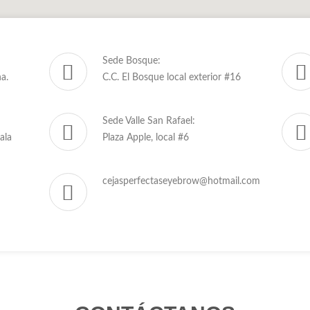
Sede Bosque:
a.
C.C. El Bosque local exterior #16
Sede Valle San Rafael:
ala
Plaza Apple, local #6
cejasperfectaseyebrow@hotmail.com