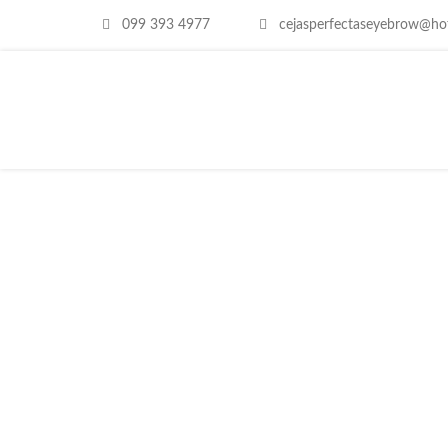
099 393 4977
cejasperfectaseyebrow@ho