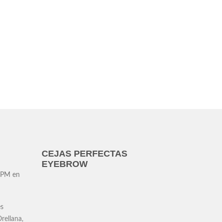
CEJAS PERFECTAS
EYEBROW
 PM en
es
rellana,