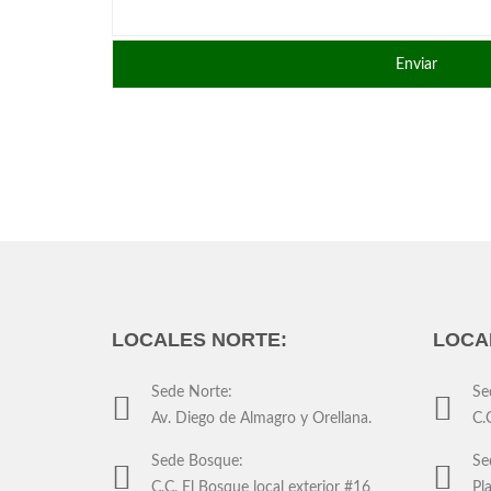
LOCALES NORTE:
LOCA
Sede Norte:
Se
Av. Diego de Almagro y Orellana.
C.
Sede Bosque:
Se
C.C. El Bosque local exterior #16
Pl